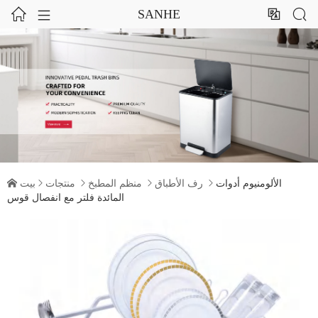




SANHE
الألومنيوم أدوات

رف الأطباق

منظم المطبخ

منتجات

بيت

المائدة فلتر مع انفصال قوس