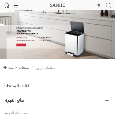




SANHE
سلسلة براور

منتجات

بيت

فئات المنتجات
صانع القهوة

صب آلة القهوة