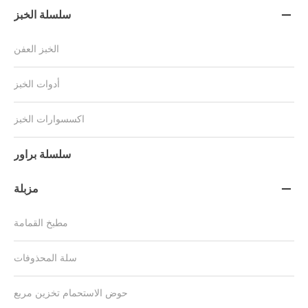
سلسلة الخبز

الخبز العفن
أدوات الخبز
اكسسوارات الخبز
سلسلة براور
مزبلة

مطبخ القمامة
سلة المحذوفات
حوض الاستحمام تخزين مربع