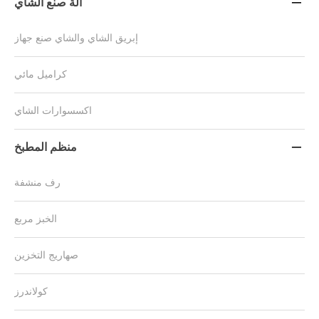
آلة صنع الشاي

إبريق الشاي والشاي صنع جهاز
كراميل مائي
اكسسوارات الشاي
منظم المطبخ

رف منشفة
الخبز مربع
صهاريج التخزين
كولاندرز