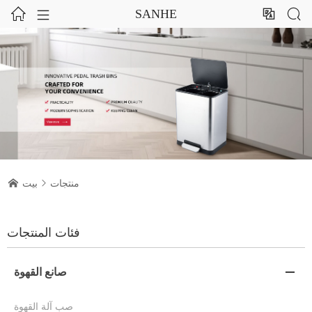




SANHE
منتجات

بيت

فئات المنتجات
صانع القهوة

صب آلة القهوة