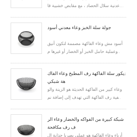
عدنية سلال الحصاد ، مع مقابض خشبية قا
بلة للطي
جولة سلة الخبز وعاء معدني أسود
أسود مش وعاء الفاكهة مصممة لتكون أنيق
ة وعملية حامل الخبز أو الخضار أو غيرها م
ن الضروريات المطبخ . هيكل الأسلاك المعد
نية يوفر نظرة عصرية وعصرية ، يكمل ك
ديكور سلة الفاكهة رف المطبخ وعاء الفاك
ل منهما الآخر مع مجموعة متنوعة من أسال
هة شبكي
يب المطبخ .
وعاء كبير من الفاكهة الحديثة هو الزينة والو
ظيفية رف الفاكهة التي تهدف إلى إضافة نم
ط إلى المطبخ الخاص بك مع توفير حلول ا
لتخزين مريحة .
شبكة كبيرة من الفواكه والخضار وعاء الر
ف رف مكافحة
أزياء وعاء الفاكهة هو عملي بصريا جذابة ال