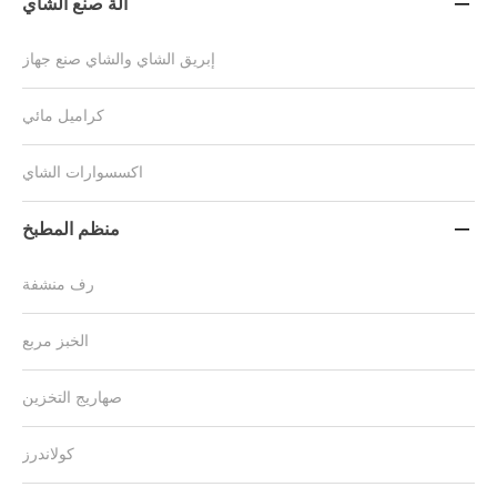
آلة صنع الشاي

إبريق الشاي والشاي صنع جهاز
كراميل مائي
اكسسوارات الشاي
منظم المطبخ

رف منشفة
الخبز مربع
صهاريج التخزين
كولاندرز