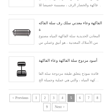
فاكهة والخضار الرف ، مصممة خصيصا للا
ستخدام في أعلى الجدول . هيكل شبكة وعا
ء يسمح لتدفق الهواء السليم ويساعد على إ
الفاكهة وعاء معدني سلك رف سلة الفاكه
بقاء المنتجات الزراعية الطازجة لفترة أطو
ة
ل .
المعادن الحديدية سلة الفاكهة المياه مصنوع
ة من الأسلاك المعدنية ، هو أنيق وعملي س
لة الرف ، تهدف إلى عرض الفواكه والخضر
وات في المطبخ . هذا وعاء مفتوح تصميم ا
أسود مزدوج سلة الفاكهة وعاء الفاكهة
لشبكة ، ليس فقط إضافة إلى الفضاء الخا
ص بك الحديثة والمعاصرة الجمالية ، ولكن أ
فائدة نموذج يتعلق طبقة مزدوجة سلة الفا
يضا يوفر فوائد عملية .
كهة المياه ، والتي هي عملية وجميلة الح
ل ، ويستخدم لتنظيم وعرض مختلف الفواك
ه في المطبخ أو منطقة لتناول الطعام .
< Previous
1
2
3
4
5
6
7
8
9
Next >