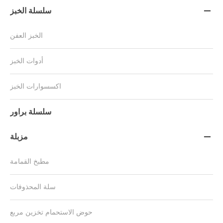
سلسلة الخبز

الخبز العفن
أدوات الخبز
اكسسوارات الخبز
سلسلة براور
مزبلة

مطبخ القمامة
سلة المحذوفات
حوض الاستحمام تخزين مربع