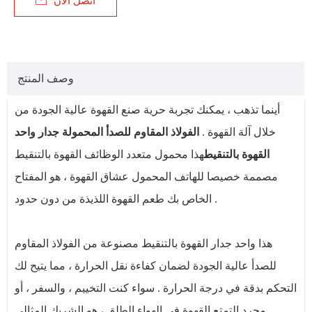

اتصل الآن
وصف المنتج
أينما تذهب ، يمكنك تجربة حرية صنع القهوة عالية الجودة من
خلال آلة القهوة .
الفولاذ المقاوم للصدأ المحمولة جدار واحد
القهوة بالتنقيط
هذا محمول متعدد الوظائف القهوة بالتنقيط
مصممة خصيصا للهاتف المحمول عشاق القهوة ، هو المفتاح
الخاص بك طعم القهوة اللذيذة من دون حدود .
هذا واحد جدار القهوة بالتنقيط مصنوعة من الفولاذ المقاوم
للصدأ عالية الجودة لضمان كفاءة نقل الحرارة ، مما يتيح لك
التحكم بدقة في درجة الحرارة . سواء كنت التخييم ، والسفر ، أو
مجرد التمتع القهوة في الهواء الطلق ، هو الشريك المثالي