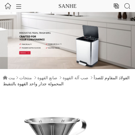




SANHE
الفولاذ المقاوم للصدأ

صب آلة القهوة

صانع القهوة

منتجات

بيت

المحمولة جدار واحد القهوة بالتنقيط